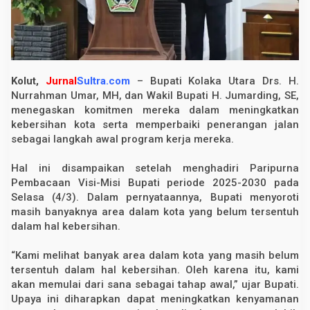
u
t
a
k
a
n
P
Kolut,
Jurnal
Sultra.com
– Bupati Kolaka Utara Drs. H.
r
i
Nurrahman Umar, MH, dan Wakil Bupati H. Jumarding, SE,
o
menegaskan komitmen mereka dalam meningkatkan
r
i
kebersihan kota serta memperbaiki penerangan jalan
t
sebagai langkah awal program kerja mereka.
a
s
k
Hal ini disampaikan setelah menghadiri Paripurna
a
Pembacaan Visi-Misi Bupati periode 2025-2030 pada
n
K
Selasa (4/3). Dalam pernyataannya, Bupati menyoroti
e
masih banyaknya area dalam kota yang belum tersentuh
b
dalam hal kebersihan.
e
r
s
“Kami melihat banyak area dalam kota yang masih belum
i
h
tersentuh dalam hal kebersihan. Oleh karena itu, kami
a
akan memulai dari sana sebagai tahap awal,” ujar Bupati.
n
Upaya ini diharapkan dapat meningkatkan kenyamanan
K
o