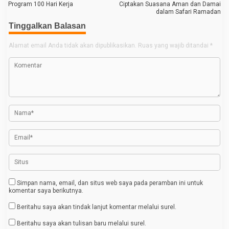
a
Program 100 Hari Kerja
Ciptakan Suasana Aman dan Damai
dalam Safari Ramadan
v
Tinggalkan Balasan
i
g
Alamat email Anda tidak akan dipublikasikan.
Ruas yang wajib ditandai
*
a
s
i
p
o
s
Simpan nama, email, dan situs web saya pada peramban ini untuk
komentar saya berikutnya.
Beritahu saya akan tindak lanjut komentar melalui surel.
Beritahu saya akan tulisan baru melalui surel.