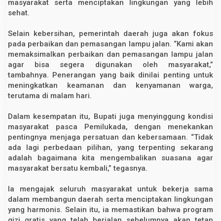
masyarakat serta menciptakan lingkungan yang lebih
t
sehat.
a
d
a
Selain kebersihan, pemerintah daerah juga akan fokus
n
pada perbaikan dan pemasangan lampu jalan. “Kami akan
P
e
memaksimalkan perbaikan dan pemasangan lampu jalan
n
agar bisa segera digunakan oleh masyarakat,”
e
r
tambahnya. Penerangan yang baik dinilai penting untuk
a
meningkatkan keamanan dan kenyamanan warga,
n
terutama di malam hari.
g
a
n
Dalam kesempatan itu, Bupati juga menyinggung kondisi
J
a
masyarakat pasca Pemilukada, dengan menekankan
l
pentingnya menjaga persatuan dan kebersamaan. “Tidak
a
ada lagi perbedaan pilihan, yang terpenting sekarang
n
adalah bagaimana kita mengembalikan suasana agar
masyarakat bersatu kembali,” tegasnya.
Ia mengajak seluruh masyarakat untuk bekerja sama
dalam membangun daerah serta menciptakan lingkungan
yang harmonis. Selain itu, ia memastikan bahwa program
gizi gratis yang telah berjalan sebelumnya akan tetap