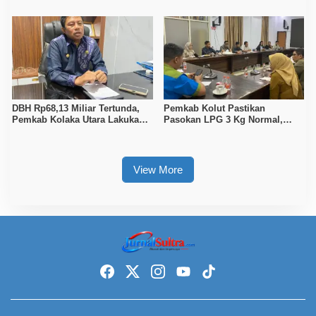
Raih 165 Poin dan Sabet 14
Turun Data Seluruh Masyarakat
Gelar Juara
DBH Rp68,13 Miliar Tertunda,
Pemkab Kolut Pastikan
Pemkab Kolaka Utara Lakukan
Pasokan LPG 3 Kg Normal,
Penyesuaian APBD 2026
Pengawasan Distribusi
Diperketat
View More