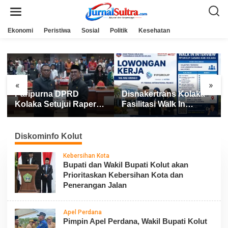
L
e
w
a
Ekonomi
Peristiwa
Sosial
Politik
Kesehatan
t
i
k
e
k
o
n
«
»
t
Paripurna DPRD
Disnakertrans Kolaka
e
n
Kolaka Setujui Raperda
Fasilitasi Walk In
APBD 2025
Interview FIFGROUP,
Tiga Posisi Kerja
Dibuka untuk Pencari
Diskominfo Kolut
Kerja
Kebersihan Kota
Bupati dan Wakil Bupati Kolut akan
Prioritaskan Kebersihan Kota dan
Penerangan Jalan
Apel Perdana
Pimpin Apel Perdana, Wakil Bupati Kolut