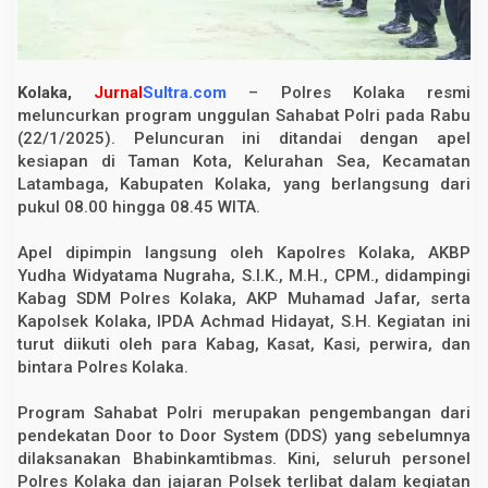
o
g
r
a
m
Kolaka,
Jurnal
Sultra.com
– Polres Kolaka resmi
S
a
meluncurkan program unggulan Sahabat Polri pada Rabu
h
(22/1/2025). Peluncuran ini ditandai dengan apel
a
kesiapan di Taman Kota, Kelurahan Sea, Kecamatan
b
a
Latambaga, Kabupaten Kolaka, yang berlangsung dari
t
pukul 08.00 hingga 08.45 WITA.
P
o
l
Apel dipimpin langsung oleh Kapolres Kolaka, AKBP
r
Yudha Widyatama Nugraha, S.I.K., M.H., CPM., didampingi
i
Kabag SDM Polres Kolaka, AKP Muhamad Jafar, serta
Kapolsek Kolaka, IPDA Achmad Hidayat, S.H. Kegiatan ini
turut diikuti oleh para Kabag, Kasat, Kasi, perwira, dan
bintara Polres Kolaka.
Program Sahabat Polri merupakan pengembangan dari
pendekatan Door to Door System (DDS) yang sebelumnya
dilaksanakan Bhabinkamtibmas. Kini, seluruh personel
Polres Kolaka dan jajaran Polsek terlibat dalam kegiatan