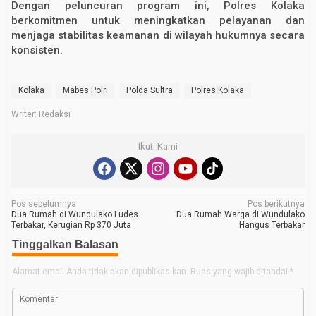
Dengan peluncuran program ini, Polres Kolaka
berkomitmen untuk meningkatkan pelayanan dan
menjaga stabilitas keamanan di wilayah hukumnya secara
konsisten.
Kolaka
Mabes Polri
Polda Sultra
Polres Kolaka
Writer: Redaksi
Ikuti Kami
N
Pos sebelumnya
Pos berikutnya
Dua Rumah di Wundulako Ludes
Dua Rumah Warga di Wundulako
a
Terbakar, Kerugian Rp 370 Juta
Hangus Terbakar
v
Tinggalkan Balasan
i
Alamat email Anda tidak akan dipublikasikan.
Ruas yang wajib ditandai
*
g
a