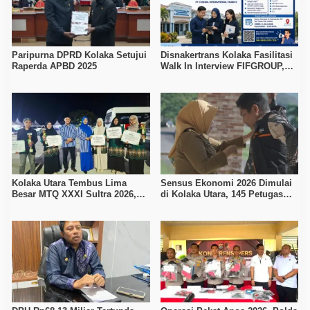
Paripurna DPRD Kolaka Setujui
Disnakertrans Kolaka Fasilitasi
Raperda APBD 2025
Walk In Interview FIFGROUP,
Tiga Posisi Kerja Dibuka untuk
Pencari Kerja
Kolaka Utara Tembus Lima
Sensus Ekonomi 2026 Dimulai
Besar MTQ XXXI Sultra 2026,
di Kolaka Utara, 145 Petugas
Raih 165 Poin dan Sabet 14
Turun Data Seluruh Masyarakat
Gelar Juara