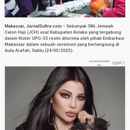
3
8
6
J
e
m
Makassar, JurnalSultra.com
– Sebanyak 386 Jemaah
a
Calon Haji (JCH) asal Kabupaten Kolaka yang tergabung
a
dalam Kloter UPG-33 resmi diterima oleh pihak Embarkasi
h
C
Makassar dalam sebuah seremoni yang berlangsung di
a
Aula Arafah, Sabtu (24/05/2025).
l
o
n
H
a
j
i
K
o
l
a
k
a