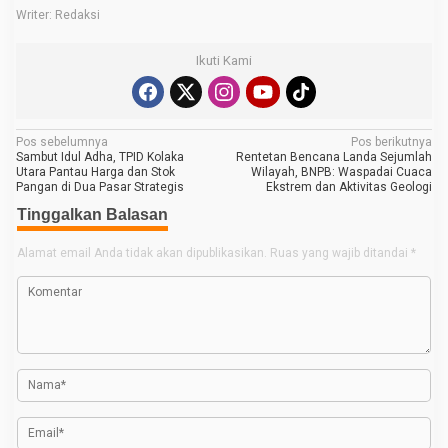
Writer: Redaksi
Ikuti Kami
N
Pos sebelumnya
Pos berikutnya
Sambut Idul Adha, TPID Kolaka
Rentetan Bencana Landa Sejumlah
a
Utara Pantau Harga dan Stok
Wilayah, BNPB: Waspadai Cuaca
Pangan di Dua Pasar Strategis
Ekstrem dan Aktivitas Geologi
v
Tinggalkan Balasan
i
g
Alamat email Anda tidak akan dipublikasikan.
Ruas yang wajib ditandai
*
a
s
i
p
o
s