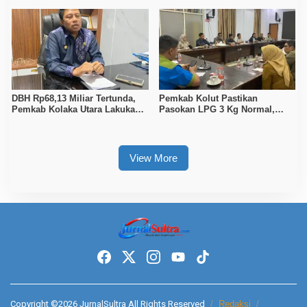
Gelar Juara
DBH Rp68,13 Miliar Tertunda,
Pemkab Kolut Pastikan
Pemkab Kolaka Utara Lakukan
Pasokan LPG 3 Kg Normal,
Penyesuaian APBD 2026
Pengawasan Distribusi
Diperketat
View More
Copyright ©2026 JurnalSultra All Rights Reserved
Redaksi