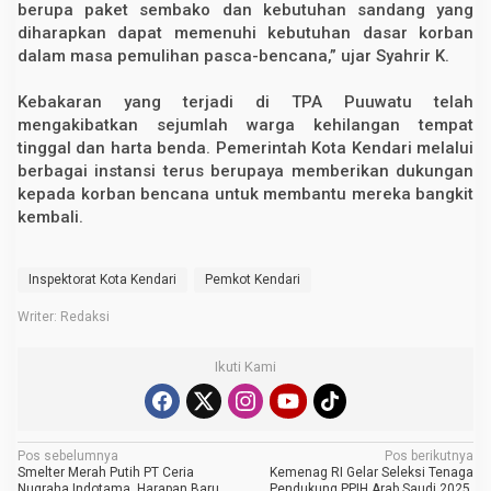
berupa paket sembako dan kebutuhan sandang yang
r
diharapkan dapat memenuhi kebutuhan dasar korban
a
n
dalam masa pemulihan pasca-bencana,” ujar Syahrir K.
d
i
T
Kebakaran yang terjadi di TPA Puuwatu telah
P
mengakibatkan sejumlah warga kehilangan tempat
A
tinggal dan harta benda. Pemerintah Kota Kendari melalui
P
u
berbagai instansi terus berupaya memberikan dukungan
u
kepada korban bencana untuk membantu mereka bangkit
w
a
kembali.
t
u
Inspektorat Kota Kendari
Pemkot Kendari
Writer: Redaksi
Ikuti Kami
N
Pos sebelumnya
Pos berikutnya
Smelter Merah Putih PT Ceria
Kemenag RI Gelar Seleksi Tenaga
a
Nugraha Indotama, Harapan Baru
Pendukung PPIH Arab Saudi 2025,