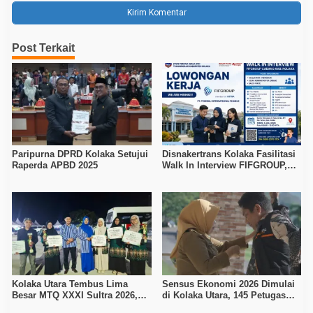
Post Terkait
Paripurna DPRD Kolaka Setujui
Disnakertrans Kolaka Fasilitasi
Raperda APBD 2025
Walk In Interview FIFGROUP,
Tiga Posisi Kerja Dibuka untuk
Pencari Kerja
Kolaka Utara Tembus Lima
Sensus Ekonomi 2026 Dimulai
Besar MTQ XXXI Sultra 2026,
di Kolaka Utara, 145 Petugas
Raih 165 Poin dan Sabet 14
Turun Data Seluruh Masyarakat