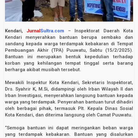
a
l
u
r
k
a
Kendari,
Jurnal
Sultra.com
– Inspektorat Daerah Kota
n
B
Kendari menyerahkan bantuan berupa sembako dan
a
sandang kepada warga terdampak kebakaran di Tempat
n
Pembuangan Akhir (TPA) Puuwatu, Sabtu (15/2/2025).
t
u
Bantuan ini merupakan bentuk kepedulian terhadap
a
korban yang kehilangan tempat tinggal serta barang
n
b
berharga akibat musibah tersebut.
a
g
Mewakili Inspektur Kota Kendari, Sekretaris Inspektorat,
i
K
Drs. Syahrir K, M.Si, didampingi oleh Irban Wilayah II dan
o
Irban Investigasi, menyerahkan langsung bantuan kepada
r
b
warga yang terdampak. Penyerahan bantuan turut dihadiri
a
oleh berbagai pihak, termasuk Plt. Kepala Dinas Sosial
n
Kota Kendari, dan diterima langsung oleh Camat Puuwatu.
K
e
b
“Semoga bantuan ini dapat meringankan beban warga
a
k
yang terdampak kebakaran. Bantuan yang disalurkan
a