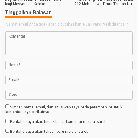
bagi Masyarakat Kolaka
212 Mahasiswa Timur Tengah Ikut
v
Tinggalkan Balasan
i
g
Alamat email Anda tidak akan dipublikasikan.
Ruas yang wajib ditandai
*
a
s
i
p
o
s
Simpan nama, email, dan situs web saya pada peramban ini untuk
komentar saya berikutnya.
Beritahu saya akan tindak lanjut komentar melalui surel.
Beritahu saya akan tulisan baru melalui surel.