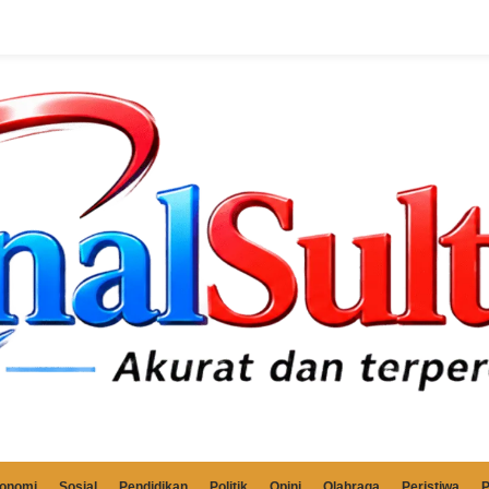
onomi
Sosial
Pendidikan
Politik
Opini
Olahraga
Peristiwa
P