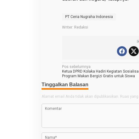
PT Ceria Nugraha Indonesia
Writer: Redaksi
I
N
Pos sebelumnya
Ketua DPRD Kolaka Hadiri Kegiatan Sosialisa
a
Program Makan Bergizi Gratis untuk Siswa
v
Tinggalkan Balasan
i
Alamat email Anda tidak akan dipublikasikan.
Ruas yang 
g
a
s
i
p