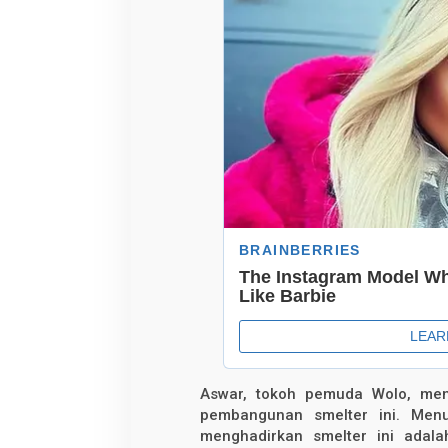
i
M
a
s
y
a
r
a
k
a
t
K
o
l
a
k
a
Aswar, tokoh pemuda Wolo, meny
pembangunan smelter ini. Menu
menghadirkan smelter ini adala