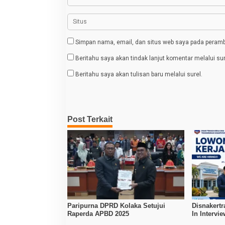
o
s
Simpan nama, email, dan situs web saya pada peramba
Beritahu saya akan tindak lanjut komentar melalui sur
Beritahu saya akan tulisan baru melalui surel.
Post Terkait
Paripurna DPRD Kolaka Setujui
Disnakertr
Raperda APBD 2025
In Intervi
Kerja Dibu