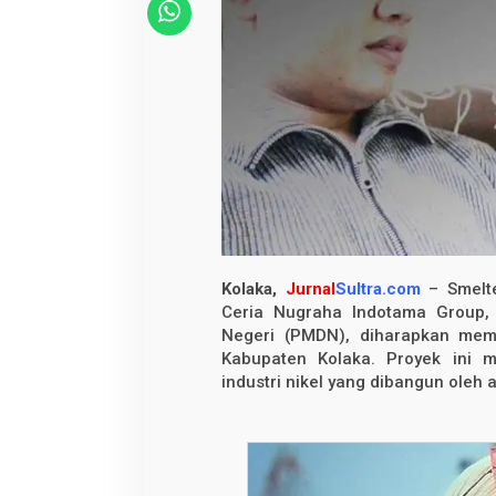
N
u
g
r
a
h
a
I
n
d
o
t
a
m
a
,
H
a
Kolaka,
Jurnal
Sultra.com
– Smelte
r
Ceria Nugraha Indotama Group
a
Negeri (PMDN), diharapkan mem
p
a
Kabupaten Kolaka. Proyek ini m
n
industri nikel yang dibangun oleh
B
a
r
u
b
a
g