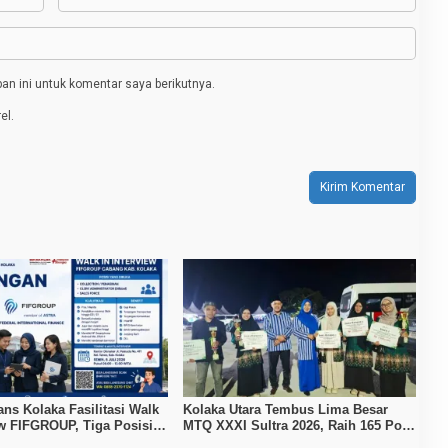
n ini untuk komentar saya berikutnya.
el.
ans Kolaka Fasilitasi Walk
Kolaka Utara Tembus Lima Besar
ew FIFGROUP, Tiga Posisi
MTQ XXXI Sultra 2026, Raih 165 Poin
ka untuk Pencari Kerja
dan Sabet 14 Gelar Juara