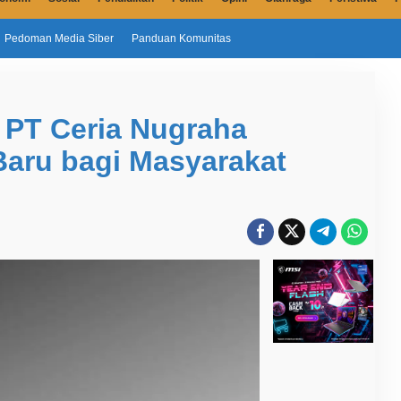
Pedoman Media Siber
Panduan Komunitas
 PT Ceria Nugraha
Baru bagi Masyarakat