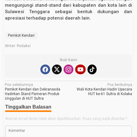
mengunjungi stand-stand dari kabupaten dan kota lain di
Sulawesi Tenggara sebagai bentuk dukungan dan
apresiasi terhadap potensi daerah lain.
Pemkot Kendari
Writer: Redaksi
Ikuti Kami
N
Pos sebelumnya
Pos berikutnya
Pemkot Kendari dan Dekranasda
Wali Kota Kendari Hadiri Upacara
a
Hadirkan Stand Pameran Produk
HUT ke-61 Sultra di Kolaka
Unggulan di HUT Sultra
v
Tinggalkan Balasan
i
g
Alamat email Anda tidak akan dipublikasikan.
Ruas yang wajib ditandai
*
a
s