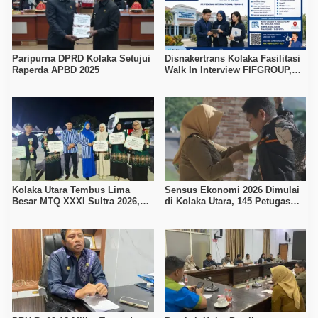
Paripurna DPRD Kolaka Setujui
Disnakertrans Kolaka Fasilitasi
Raperda APBD 2025
Walk In Interview FIFGROUP,
Tiga Posisi Kerja Dibuka untuk
Pencari Kerja
Kolaka Utara Tembus Lima
Sensus Ekonomi 2026 Dimulai
Besar MTQ XXXI Sultra 2026,
di Kolaka Utara, 145 Petugas
Raih 165 Poin dan Sabet 14
Turun Data Seluruh Masyarakat
Gelar Juara