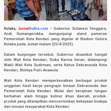
d
i
S
o
r
o
t
Kolaka,
Jurnal
Sultra.com
– Gubernur Sulawesi Tenggara,
a
n
Andi Sumangerukka, mengunjungi stand pameran
d
Pemerintah Kota Kendari yang digelar di Stadion Gelora
i
Kolaka pada Jumat malam (25/4/2025).
P
a
m
Dalam kunjungan tersebut, Gubernur disambut hangat
e
r
oleh Wali Kota Kendari, Siska Karina Imran, didampingi
a
Wakil Wali Kota Sudirman, serta Ketua Dekranasda Kota
n
Kendari, Shintya Putri Anawula.
H
U
T
Wali Kota Kendari memperkenalkan berbagai produk
S
u
unggulan hasil karya pengrajin binaan Dekranasda dan
l
Pemerintah Kota Kendari. Mulai dari kerajinan tangan
t
berbahan alam hingga kuliner khas daerah, produk-
r
a
produk yang ditampilkan mencerminkan kekayaan budaya
dan inovasi masyarakat Kota Kendari.