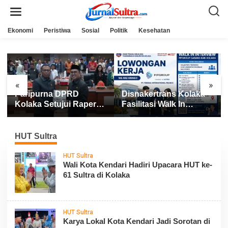
L
e
w
a
Ekonomi
Peristiwa
Sosial
Politik
Kesehatan
t
i
k
e
k
o
n
«
»
t
Paripurna DPRD
Disnakertrans Kolaka
e
n
Kolaka Setujui Raperda
Fasilitasi Walk In
APBD 2025
Interview FIFGROUP,
Tiga Posisi Kerja
Dibuka untuk Pencari
HUT Sultra
Kerja
HUT Sultra
Wali Kota Kendari Hadiri Upacara HUT ke-
61 Sultra di Kolaka
HUT Sultra
Karya Lokal Kota Kendari Jadi Sorotan di