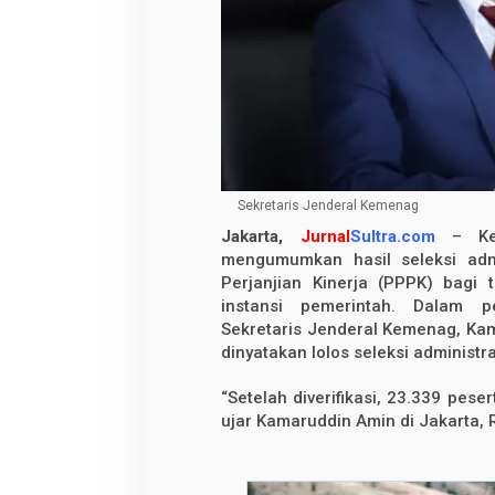
3
.
3
3
9
P
e
s
e
r
t
a
L
Sekretaris Jenderal Kemenag
o
Jakarta,
Jurnal
Sultra.com
– Kem
l
o
mengumumkan hasil seleksi adm
s
Perjanjian Kinerja (PPPK) bagi
S
e
instansi pemerintah. Dalam 
l
Sekretaris Jenderal Kemenag, Ka
e
dinyatakan lolos seleksi administra
k
s
i
“Setelah diverifikasi, 23.339 peser
A
d
ujar Kamaruddin Amin di Jakarta, 
m
i
n
i