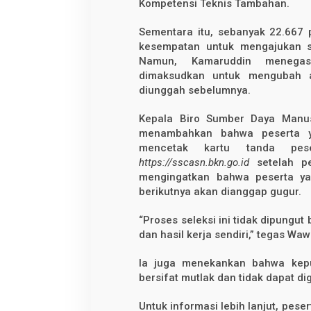
Kompetensi Teknis Tambahan.
Sementara itu, sebanyak 22.667 p
kesempatan untuk mengajukan s
Namun, Kamaruddin menega
dimaksudkan untuk mengubah 
diunggah sebelumnya.
Kepala Biro Sumber Daya Manus
menambahkan bahwa peserta yan
mencetak kartu tanda pes
https://sscasn.bkn.go.id
setelah pe
mengingatkan bahwa peserta ya
berikutnya akan dianggap gugur.
“Proses seleksi ini tidak dipungut
dan hasil kerja sendiri,” tegas Wa
Ia juga menekankan bahwa kepu
bersifat mutlak dan tidak dapat d
Untuk informasi lebih lanjut, pe