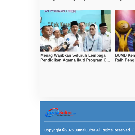
Internet Aman untuk Anak
Menag Wajibkan Seluruh Lembaga
BUMD Kend
Pendidikan Agama Ikuti Program Cek
Raih Peng
Kesehatan Gratis
Copyright ©2026 JurnalSultra All Rights Reserved