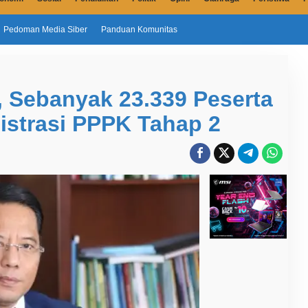
Pedoman Media Siber
Panduan Komunitas
Sebanyak 23.339 Peserta
istrasi PPPK Tahap 2