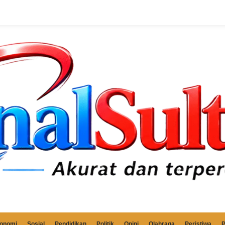
onomi
Sosial
Pendidikan
Politik
Opini
Olahraga
Peristiwa
P