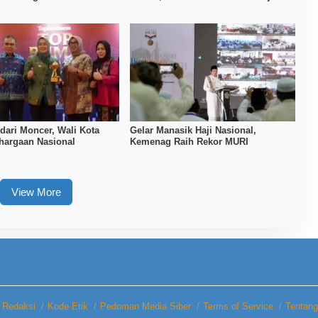
dengan Sistem One Stop Service
ari Moncer, Wali Kota
Gelar Manasik Haji Nasional,
hargaan Nasional
Kemenag Raih Rekor MURI
View More
Redaksi
Kode Etik
Pedoman Media Siber
Terms of Service
Tentan