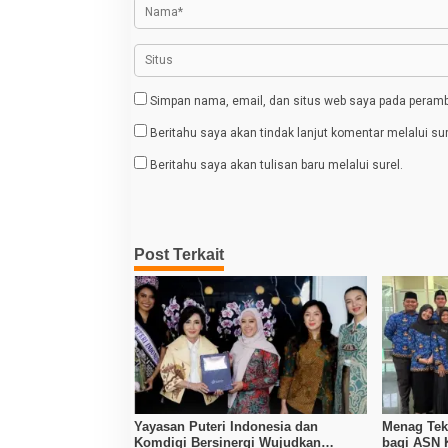
o
s
Simpan nama, email, dan situs web saya pada peramba
Beritahu saya akan tindak lanjut komentar melalui sur
Beritahu saya akan tulisan baru melalui surel.
Post Terkait
Yayasan Puteri Indonesia dan
Menag Tek
Komdigi Bersinergi Wujudkan
bagi ASN