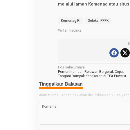
melalui laman Kemenag atau situ
Kemenag RI
Seleksi PPPK
Writer: Redaksi
I
N
Pos sebelumnya
Pemerintah dan Relawan Bergerak Cepat
a
Tangani Dampak Kebakaran di TPA Puwatu
v
Tinggalkan Balasan
i
Alamat email Anda tidak akan dipublikasikan.
Ruas yang 
g
a
s
i
p