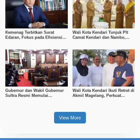
Kemenag Terbitkan Surat
Wali Kota Kendari Tunjuk Plt
Edaran, Fokus pada Efisiensi
Camat Kendari dan Nambo,
Anggaran
Pastikan Pelayanan Tetap
Optimal
Gubernur dan Wakil Gubernur
Wali Kota Kendari Ikuti Retret di
Sultra Resmi Memulai
Akmil Magelang, Perkuat
Kepemimpinan
Sinergi Pemerintahan
View More