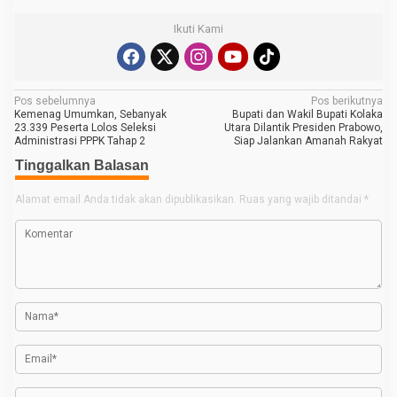
Ikuti Kami
N
Pos sebelumnya
Pos berikutnya
Kemenag Umumkan, Sebanyak
Bupati dan Wakil Bupati Kolaka
a
23.339 Peserta Lolos Seleksi
Utara Dilantik Presiden Prabowo,
Administrasi PPPK Tahap 2
Siap Jalankan Amanah Rakyat
v
Tinggalkan Balasan
i
g
Alamat email Anda tidak akan dipublikasikan.
Ruas yang wajib ditandai
*
a
s
i
p
o
s