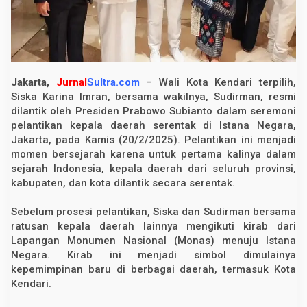
r
m
a
n
R
e
s
m
Jakarta,
Jurnal
Sultra.com
– Wali Kota Kendari terpilih,
i
Siska Karina Imran, bersama wakilnya, Sudirman, resmi
D
dilantik oleh Presiden Prabowo Subianto dalam seremoni
i
l
pelantikan kepala daerah serentak di Istana Negara,
a
Jakarta, pada Kamis (20/2/2025). Pelantikan ini menjadi
n
t
momen bersejarah karena untuk pertama kalinya dalam
i
sejarah Indonesia, kepala daerah dari seluruh provinsi,
k
kabupaten, dan kota dilantik secara serentak.
,
S
i
Sebelum prosesi pelantikan, Siska dan Sudirman bersama
a
p
ratusan kepala daerah lainnya mengikuti kirab dari
P
Lapangan Monumen Nasional (Monas) menuju Istana
i
Negara. Kirab ini menjadi simbol dimulainya
m
p
kepemimpinan baru di berbagai daerah, termasuk Kota
i
Kendari.
n
K
o