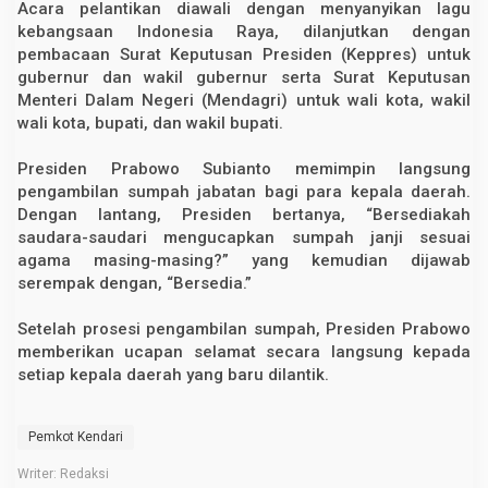
Acara pelantikan diawali dengan menyanyikan lagu
t
kebangsaan Indonesia Raya, dilanjutkan dengan
a
K
pembacaan Surat Keputusan Presiden (Keppres) untuk
e
gubernur dan wakil gubernur serta Surat Keputusan
n
d
Menteri Dalam Negeri (Mendagri) untuk wali kota, wakil
a
wali kota, bupati, dan wakil bupati.
r
i
Presiden Prabowo Subianto memimpin langsung
pengambilan sumpah jabatan bagi para kepala daerah.
Dengan lantang, Presiden bertanya, “Bersediakah
saudara-saudari mengucapkan sumpah janji sesuai
agama masing-masing?” yang kemudian dijawab
serempak dengan, “Bersedia.”
Setelah prosesi pengambilan sumpah, Presiden Prabowo
memberikan ucapan selamat secara langsung kepada
setiap kepala daerah yang baru dilantik.
Pemkot Kendari
Writer: Redaksi