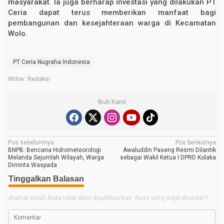
masyarakat. Ia juga berharap investasi yang dilakukan PT
Ceria dapat terus memberikan manfaat bagi
pembangunan dan kesejahteraan warga di Kecamatan
Wolo.
PT Ceria Nugraha Indonesia
Writer: Redaksi
Ikuti Kami
N
Pos sebelumnya
Pos berikutnya
BNPB: Bencana Hidrometeorologi
Awaluddin Paseng Resmi Dilantik
a
Melanda Sejumlah Wilayah, Warga
sebagai Wakil Ketua I DPRD Kolaka
Diminta Waspada
v
Tinggalkan Balasan
i
g
Alamat email Anda tidak akan dipublikasikan.
Ruas yang wajib ditandai
*
a
s