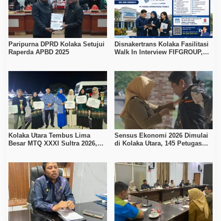
Paripurna DPRD Kolaka Setujui
Disnakertrans Kolaka Fasilitasi
Raperda APBD 2025
Walk In Interview FIFGROUP,
Tiga Posisi Kerja Dibuka untuk
Pencari Kerja
Kolaka Utara Tembus Lima
Sensus Ekonomi 2026 Dimulai
Besar MTQ XXXI Sultra 2026,
di Kolaka Utara, 145 Petugas
Raih 165 Poin dan Sabet 14
Turun Data Seluruh Masyarakat
Gelar Juara