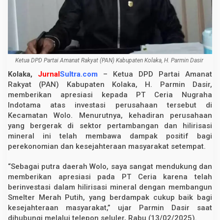
a
s
i
P
T
.
C
e
Ketua DPD Partai Amanat Rakyat (PAN) Kabupaten Kolaka, H. Parmin Dasir
r
i
Kolaka,
Jurnal
Sultra.com
– Ketua DPD Partai Amanat
a
Rakyat (PAN) Kabupaten Kolaka, H. Parmin Dasir,
,
memberikan apresiasi kepada PT Ceria Nugraha
S
e
Indotama atas investasi perusahaan tersebut di
b
Kecamatan Wolo. Menurutnya, kehadiran perusahaan
u
t
yang bergerak di sektor pertambangan dan hilirisasi
I
mineral ini telah membawa dampak positif bagi
n
perekonomian dan kesejahteraan masyarakat setempat.
v
e
s
“Sebagai putra daerah Wolo, saya sangat mendukung dan
t
a
memberikan apresiasi pada PT Ceria karena telah
s
berinvestasi dalam hilirisasi mineral dengan membangun
i
Smelter Merah Putih, yang berdampak cukup baik bagi
D
o
kesejahteraan masyarakat,” ujar Parmin Dasir saat
r
dihubungi melalui telepon seluler, Rabu (13/02/2025).
o