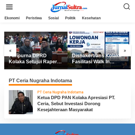
L
e
w
a
Ekonomi
Peristiwa
Sosial
Politik
Kesehatan
t
i
k
e
k
o
n
«
»
t
Paripurna DPRD
Disnakertrans Kolaka
e
n
Kolaka Setujui Raperda
Fasilitasi Walk In
APBD 2025
Interview FIFGROUP,
Tiga Posisi Kerja
Dibuka untuk Pencari
PT Ceria Nugraha Indotama
Kerja
PT Ceria Nugraha Indotama
Ketua DPD PAN Kolaka Apresiasi PT.
Ceria, Sebut Investasi Dorong
Kesejahteraan Masyarakat