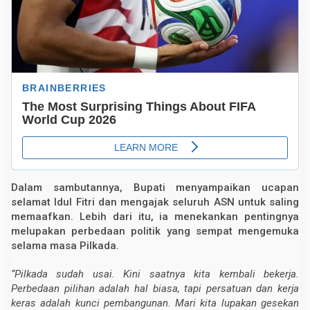
o
l
i
t
i
k
d
a
n
K
e
m
b
a
l
i
F
o
Dalam sambutannya, Bupati menyampaikan ucapan
k
selamat Idul Fitri dan mengajak seluruh ASN untuk saling
u
memaafkan. Lebih dari itu, ia menekankan pentingnya
s
M
melupakan perbedaan politik yang sempat mengemuka
e
selama masa Pilkada.
l
a
y
“Pilkada sudah usai. Kini saatnya kita kembali bekerja.
a
Perbedaan pilihan adalah hal biasa, tapi persatuan dan kerja
n
i
keras adalah kunci pembangunan. Mari kita lupakan gesekan