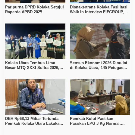
Paripurna DPRD Kolaka Setujui
Disnakertrans Kolaka Fasilitasi
Raperda APBD 2025
Walk In Interview FIFGROUP,
Tiga Posisi Kerja Dibuka untuk
Pencari Kerja
Kolaka Utara Tembus Lima
Sensus Ekonomi 2026 Dimulai
Besar MTQ XXXI Sultra 2026,
di Kolaka Utara, 145 Petugas
Raih 165 Poin dan Sabet 14
Turun Data Seluruh Masyarakat
Gelar Juara
DBH Rp68,13 Miliar Tertunda,
Pemkab Kolut Pastikan
Pemkab Kolaka Utara Lakukan
Pasokan LPG 3 Kg Normal,
Penyesuaian APBD 2026
Pengawasan Distribusi
Diperketat