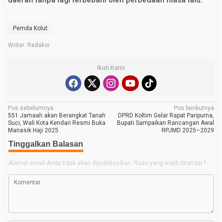
daerah tanpa lagi terbebani oleh perbedaan masa lalu.
Pemda Kolut
Writer: Redaksi
Ikuti Kami
N
Pos sebelumnya
Pos berikutnya
551 Jamaah akan Berangkat Tanah
DPRD Koltim Gelar Rapat Paripurna,
a
Suci, Wali Kota Kendari Resmi Buka
Bupati Sampaikan Rancangan Awal
Manasik Haji 2025
RPJMD 2025–2029
v
Tinggalkan Balasan
i
g
Alamat email Anda tidak akan dipublikasikan.
Ruas yang wajib ditandai
*
a
s
i
p