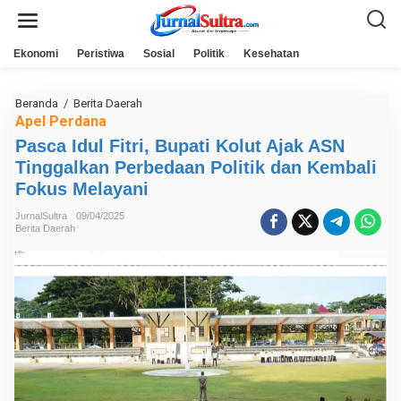
L
e
w
a
Ekonomi
Peristiwa
Sosial
Politik
Kesehatan
t
i
k
e
Beranda
/
Berita Daerah
P
k
a
Apel Perdana
o
s
n
Pasca Idul Fitri, Bupati Kolut Ajak ASN
c
t
a
Tinggalkan Perbedaan Politik dan Kembali
e
I
n
d
Fokus Melayani
u
l
JurnalSultra
09/04/2025
F
Berita Daerah
i
t
r
i
,
B
u
p
a
t
i
K
o