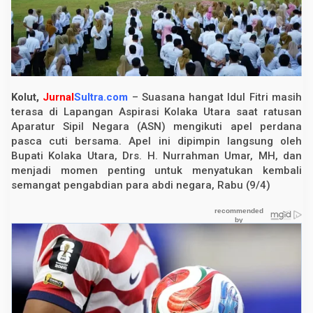
l
u
t
A
j
a
k
A
S
Kolut,
Jurnal
Sultra.com
– Suasana hangat Idul Fitri masih
N
terasa di Lapangan Aspirasi Kolaka Utara saat ratusan
T
i
Aparatur Sipil Negara (ASN) mengikuti apel perdana
n
pasca cuti bersama. Apel ini dipimpin langsung oleh
g
Bupati Kolaka Utara, Drs. H. Nurrahman Umar, MH, dan
g
a
menjadi momen penting untuk menyatukan kembali
l
semangat pengabdian para abdi negara, Rabu (9/4)
k
a
n
P
e
r
b
e
d
a
a
n
P