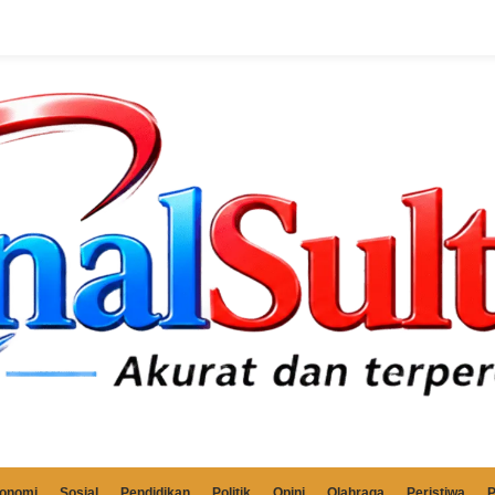
onomi
Sosial
Pendidikan
Politik
Opini
Olahraga
Peristiwa
P