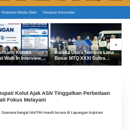
Pedoman Media Siber
Panduan Komunitas
»
ertrans Kolaka
Kolaka Utara Tembus Lima
S
si Walk In Interview
Besar MTQ XXXI Sultra
D
UP, Tiga Posisi
2026, Raih 165 Poin dan
P
ibuka untuk Pencari
Sabet 14 Gelar Juara
M
, Bupati Kolut Ajak ASN Tinggalkan Perbedaan
ali Fokus Melayani
O
– Suasana hangat Idul Fitri masih terasa di Lapangan Aspirasi
E
H
J
U