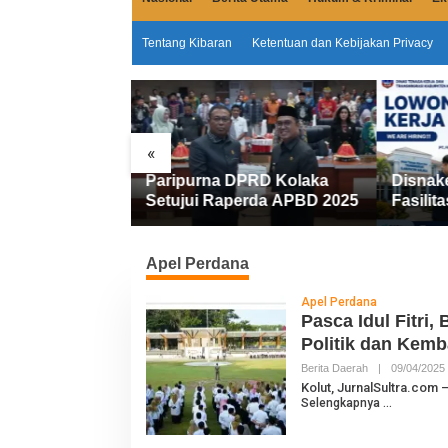
Tentang Kibaran
Ketentuan dan Kebijakan Privacy
«
Miliar
Paripurna DPRD Kolaka
Disnak
emkab Kolaka
Setujui Raperda APBD 2025
Fasilita
an Penyesuaian
FIFGRO
Kerja D
Kerja
Apel Perdana
Apel Perdana
Pasca Idul Fitri
Politik dan Kemb
Berita Daerah
|
09/04/2025
L
Kolut, JurnalSultra.com 
Selengkapnya