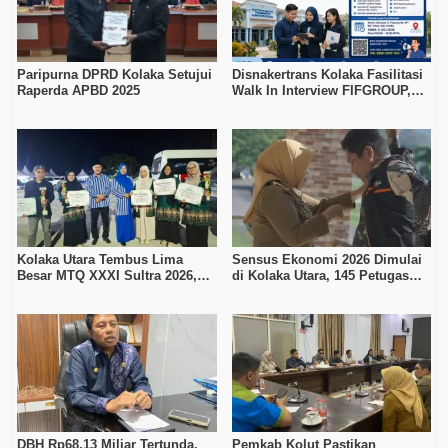
Paripurna DPRD Kolaka Setujui
Disnakertrans Kolaka Fasilitasi
Raperda APBD 2025
Walk In Interview FIFGROUP,
Tiga Posisi Kerja Dibuka untuk
Pencari Kerja
Kolaka Utara Tembus Lima
Sensus Ekonomi 2026 Dimulai
Besar MTQ XXXI Sultra 2026,
di Kolaka Utara, 145 Petugas
Raih 165 Poin dan Sabet 14
Turun Data Seluruh Masyarakat
Gelar Juara
DBH Rp68,13 Miliar Tertunda,
Pemkab Kolut Pastikan