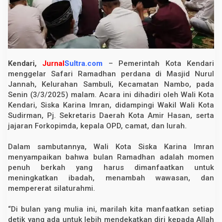
l
a
r
S
a
f
a
r
Kendari,
Jurnal
Sultra.com
– Pemerintah Kota Kendari
i
R
menggelar Safari Ramadhan perdana di Masjid Nurul
a
Jannah, Kelurahan Sambuli, Kecamatan Nambo, pada
m
Senin (3/3/2025) malam. Acara ini dihadiri oleh Wali Kota
a
d
Kendari, Siska Karina Imran, didampingi Wakil Wali Kota
a
Sudirman, Pj. Sekretaris Daerah Kota Amir Hasan, serta
n
d
jajaran Forkopimda, kepala OPD, camat, dan lurah.
i
M
Dalam sambutannya, Wali Kota Siska Karina Imran
a
s
menyampaikan bahwa bulan Ramadhan adalah momen
j
penuh berkah yang harus dimanfaatkan untuk
i
d
meningkatkan ibadah, menambah wawasan, dan
N
mempererat silaturahmi.
u
r
u
“Di bulan yang mulia ini, marilah kita manfaatkan setiap
l
detik yang ada untuk lebih mendekatkan diri kepada Allah
J