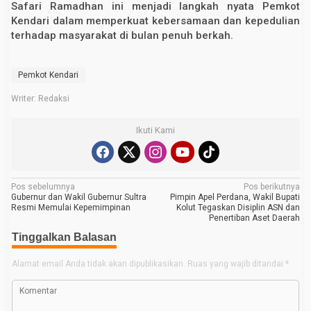
Safari Ramadhan ini menjadi langkah nyata Pemkot
Kendari dalam memperkuat kebersamaan dan kepedulian
terhadap masyarakat di bulan penuh berkah.
Pemkot Kendari
Writer: Redaksi
Ikuti Kami
N
Pos sebelumnya
Pos berikutnya
Gubernur dan Wakil Gubernur Sultra
Pimpin Apel Perdana, Wakil Bupati
a
Resmi Memulai Kepemimpinan
Kolut Tegaskan Disiplin ASN dan
Penertiban Aset Daerah
v
Tinggalkan Balasan
i
g
Alamat email Anda tidak akan dipublikasikan.
Ruas yang wajib ditandai
*
a
s