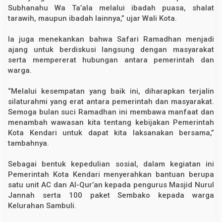
a
Subhanahu Wa Ta’ala melalui ibadah puasa, shalat
n
tarawih, maupun ibadah lainnya,” ujar Wali Kota.
n
a
h
Ia juga menekankan bahwa Safari Ramadhan menjadi
K
ajang untuk berdiskusi langsung dengan masyarakat
e
c
serta mempererat hubungan antara pemerintah dan
a
warga.
m
a
t
“Melalui kesempatan yang baik ini, diharapkan terjalin
a
silaturahmi yang erat antara pemerintah dan masyarakat.
n
N
Semoga bulan suci Ramadhan ini membawa manfaat dan
a
menambah wawasan kita tentang kebijakan Pemerintah
m
Kota Kendari untuk dapat kita laksanakan bersama,”
b
o
tambahnya.
Sebagai bentuk kepedulian sosial, dalam kegiatan ini
Pemerintah Kota Kendari menyerahkan bantuan berupa
satu unit AC dan Al-Qur’an kepada pengurus Masjid Nurul
Jannah serta 100 paket Sembako kepada warga
Kelurahan Sambuli.