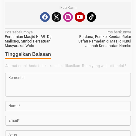
Ikuti Kami
N
Pos sebelumnya
Pos berikutnya
Peresmian Masjid H. AR. Dg.
Perdana, Pemkot Kendari Gelar
a
Mallongi, Simbol Persatuan
Safari Ramadan di Masjid Nurul
Masyarakat Wolo
Jannah Kecamatan Nambo
v
Tinggalkan Balasan
i
g
Alamat email Anda tidak akan dipublikasikan.
Ruas yang wajib ditandai
*
a
s
i
p
o
s