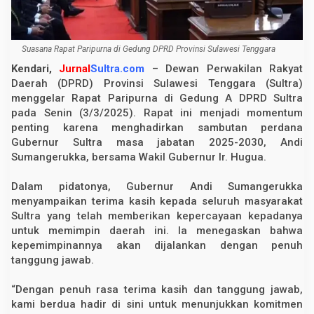
r
S
u
l
Suasana Rapat Paripurna di Gedung DPRD Provinsi Sulawesi Tenggara
t
r
Kendari,
Jurnal
Sultra.com
– Dewan Perwakilan Rakyat
a
R
Daerah (DPRD) Provinsi Sulawesi Tenggara (Sultra)
e
menggelar Rapat Paripurna di Gedung A DPRD Sultra
s
pada Senin (3/3/2025). Rapat ini menjadi momentum
m
i
penting karena menghadirkan sambutan perdana
M
Gubernur Sultra masa jabatan 2025-2030, Andi
e
m
Sumangerukka, bersama Wakil Gubernur Ir. Hugua.
u
l
Dalam pidatonya, Gubernur Andi Sumangerukka
a
i
menyampaikan terima kasih kepada seluruh masyarakat
K
Sultra yang telah memberikan kepercayaan kepadanya
e
p
untuk memimpin daerah ini. Ia menegaskan bahwa
e
kepemimpinannya akan dijalankan dengan penuh
m
tanggung jawab.
i
m
p
“Dengan penuh rasa terima kasih dan tanggung jawab,
i
n
kami berdua hadir di sini untuk menunjukkan komitmen
a