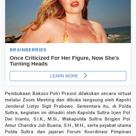
k
o
J
e
l
a
n
g
R
a
m
a
d
h
a
n
Pembukaan Baksos Polri Presisi dilakukan secara virtual
melalui Zoom Meeting dan dibuka langsung oleh Kapolri
Jenderal Listyo Sigit Prabowo. Sementara itu, di Polda
Sultra, kegiatan ini dihadiri oleh Kapolda Sultra Irjen Pol.
Dwi Irianto, S.I.K., M.Si., Wakapolda Sultra Brigjen Pol.
Amur Chandra Juli Buana, S.H., M.H., serta pejabat utama
Polda Sultra dan jajaran Forum Koordinasi Pimpinan