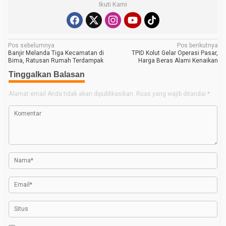
Ikuti Kami
N
Pos sebelumnya
Pos berikutnya
Banjir Melanda Tiga Kecamatan di
TPID Kolut Gelar Operasi Pasar,
a
Bima, Ratusan Rumah Terdampak
Harga Beras Alami Kenaikan
v
Tinggalkan Balasan
i
Alamat email Anda tidak akan dipublikasikan.
Ruas yang wajib ditandai
*
g
a
s
i
p
o
s