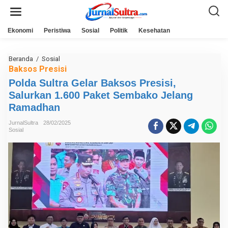
L
e
w
a
Ekonomi
Peristiwa
Sosial
Politik
Kesehatan
t
i
k
e
Beranda
/
Sosial
P
k
o
Baksos Presisi
o
l
n
Polda Sultra Gelar Baksos Presisi,
d
t
a
Salurkan 1.600 Paket Sembako Jelang
e
S
n
u
Ramadhan
l
t
JurnalSultra
28/02/2025
r
Sosial
a
G
e
l
a
r
B
a
k
s
o
s
P