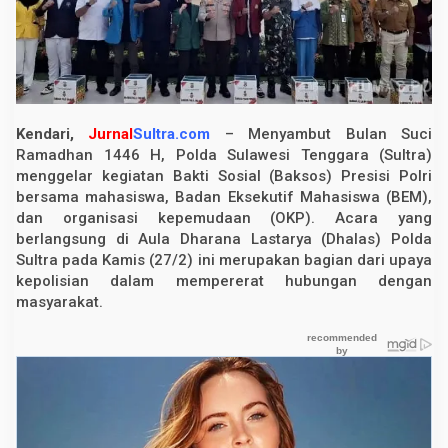
r
e
s
i
s
i
,
S
Kendari,
Jurnal
Sultra.com
– Menyambut Bulan Suci
a
l
Ramadhan 1446 H, Polda Sulawesi Tenggara (Sultra)
u
menggelar kegiatan Bakti Sosial (Baksos) Presisi Polri
r
k
bersama mahasiswa, Badan Eksekutif Mahasiswa (BEM),
a
dan organisasi kepemudaan (OKP). Acara yang
n
berlangsung di Aula Dharana Lastarya (Dhalas) Polda
1
.
Sultra pada Kamis (27/2) ini merupakan bagian dari upaya
6
kepolisian dalam mempererat hubungan dengan
0
0
masyarakat.
P
a
k
e
t
S
e
m
b
a