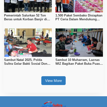
Pemerintah Salurkan 52 Ton
1.500 Paket Sembako Disiapkan
Beras untuk Korban Banjir di
PT Ceria Dalam Mendukung
Enam Daerah Sultra
Kegiatan Keagamaan Pemkab
Kolaka
Sambut Natal 2025, Polda
Sambut 10 Muharram, Laznas
Sultra Gelar Bakti Sosial Donor
WIZ Bagikan Paket Buka Puasa
Darah
untuk Santri dan Dai di Kolaka
View More