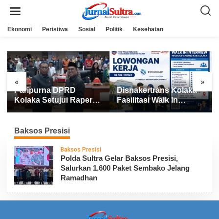
L
e
w
a
Ekonomi
Peristiwa
Sosial
Politik
Kesehatan
t
i
k
e
k
o
n
«
»
t
Paripurna DPRD
Disnakertrans Kolaka
e
n
Kolaka Setujui Raperda
Fasilitasi Walk In
APBD 2025
Interview FIFGROUP,
Tiga Posisi Kerja
Dibuka untuk Pencari
Baksos Presisi
Kerja
Baksos Presisi
Polda Sultra Gelar Baksos Presisi,
Salurkan 1.600 Paket Sembako Jelang
Ramadhan