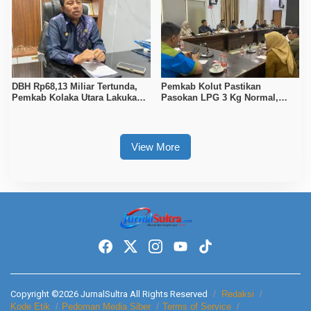
DBH Rp68,13 Miliar Tertunda,
Pemkab Kolut Pastikan
Pemkab Kolaka Utara Lakukan
Pasokan LPG 3 Kg Normal,
Penyesuaian APBD 2026
Pengawasan Distribusi
Diperketat
View More
Copyright ©2026 JurnalSultra All Rights Reserved
Redaksi
Kode Etik
Pedoman Media Siber
Terms of Service