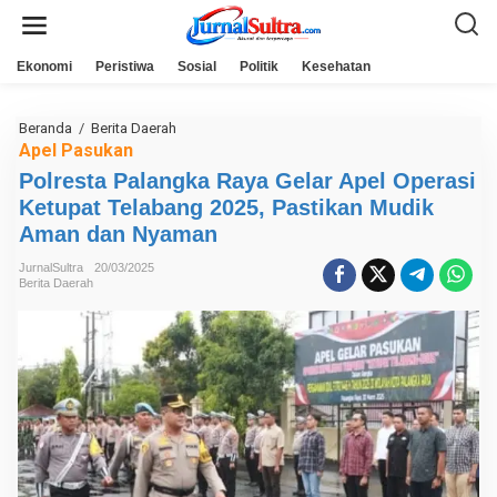
L
e
w
a
Ekonomi
Peristiwa
Sosial
Politik
Kesehatan
t
i
k
e
Beranda
/
Berita Daerah
P
k
o
Apel Pasukan
o
l
n
Polresta Palangka Raya Gelar Apel Operasi
r
t
e
Ketupat Telabang 2025, Pastikan Mudik
e
s
n
t
Aman dan Nyaman
a
P
JurnalSultra
20/03/2025
a
Berita Daerah
l
a
n
g
k
a
R
a
y
a
G
e
l