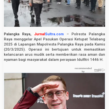
a
r
A
p
e
l
O
p
e
Palangka Raya,
Jurnal
Sultra.com
– Polresta Palangka
r
Raya menggelar Apel Pasukan Operasi Ketupat Telabang
a
s
2025 di Lapangan Mapolresta Palangka Raya pada Kamis
i
(20/3/2025). Operasi ini bertujuan untuk memastikan
K
kelancaran arus mudik serta memberikan rasa aman dan
e
t
nyaman bagi masyarakat dalam perayaan Idulfitri 1446 H.
u
p
a
t
T
e
l
a
b
a
n
g
2
0