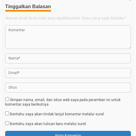
v
Tinggalkan Balasan
i
g
Alamat email Anda tidak akan dipublikasikan.
Ruas yang wajib ditandai
*
a
s
i
p
o
s
Simpan nama, email, dan situs web saya pada peramban ini untuk
komentar saya berikutnya.
Beritahu saya akan tindak lanjut komentar melalui surel.
Beritahu saya akan tulisan baru melalui surel.