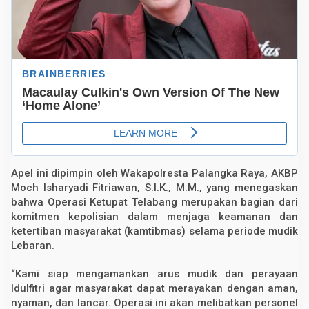
2
5
,
P
a
s
t
i
k
a
n
M
u
d
i
k
Apel ini dipimpin oleh Wakapolresta Palangka Raya, AKBP
A
m
Moch Isharyadi Fitriawan, S.I.K., M.M., yang menegaskan
a
bahwa Operasi Ketupat Telabang merupakan bagian dari
n
komitmen kepolisian dalam menjaga keamanan dan
d
a
ketertiban masyarakat (kamtibmas) selama periode mudik
n
Lebaran.
N
y
a
“Kami siap mengamankan arus mudik dan perayaan
m
Idulfitri agar masyarakat dapat merayakan dengan aman,
a
n
nyaman, dan lancar. Operasi ini akan melibatkan personel