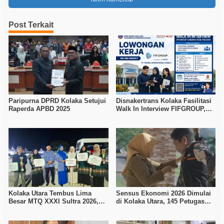
Post Terkait
Paripurna DPRD Kolaka Setujui
Disnakertrans Kolaka Fasilitasi
Raperda APBD 2025
Walk In Interview FIFGROUP,
Tiga Posisi Kerja Dibuka untuk
Pencari Kerja
Kolaka Utara Tembus Lima
Sensus Ekonomi 2026 Dimulai
Besar MTQ XXXI Sultra 2026,
di Kolaka Utara, 145 Petugas
Raih 165 Poin dan Sabet 14
Turun Data Seluruh Masyarakat
Gelar Juara