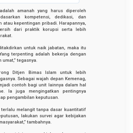
adalah amanah yang harus diperoleh
asarkan kompetensi, dedikasi, dan
n atau kepentingan pribadi. Harapannya,
sih dari praktik korupsi serta lebih
rakat.
itakdirkan untuk naik jabatan, maka itu
Yang terpenting adalah bekerja dengan
n umat,” tegasnya.
ong Ditjen Bimas Islam untuk lebih
ugasnya. Sebagai wajah depan Kemenag,
jadi contoh bagi unit lainnya dalam hal
sme. Ia juga mengingatkan pentingnya
tiap pengambilan keputusan.
erlalu melangit tanpa dasar kuantitatif
putusan, lakukan survei agar kebijakan
masyarakat,” tambahnya.