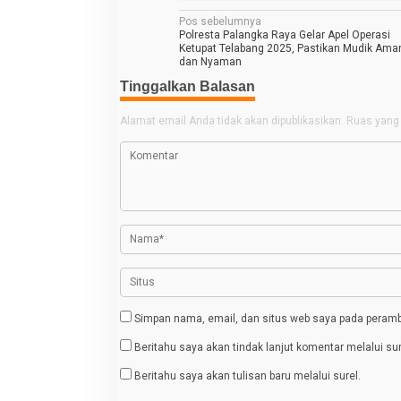
N
Pos sebelumnya
Polresta Palangka Raya Gelar Apel Operasi
a
Ketupat Telabang 2025, Pastikan Mudik Ama
dan Nyaman
v
Tinggalkan Balasan
i
g
Alamat email Anda tidak akan dipublikasikan.
Ruas yang 
a
s
i
p
o
s
Simpan nama, email, dan situs web saya pada peramba
Beritahu saya akan tindak lanjut komentar melalui sur
Beritahu saya akan tulisan baru melalui surel.