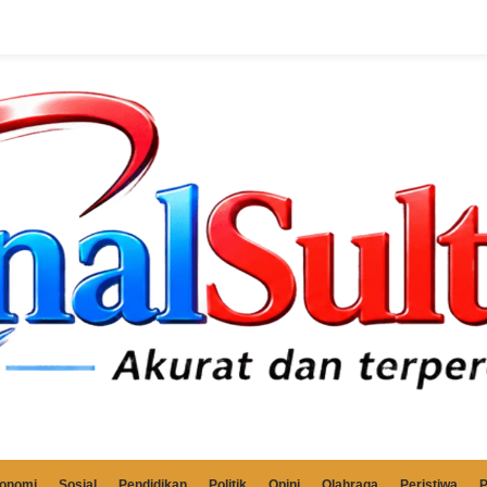
onomi
Sosial
Pendidikan
Politik
Opini
Olahraga
Peristiwa
P