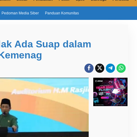
Pedoman Media Siber
Panduan Komunitas
dak Ada Suap dalam
 Kemenag