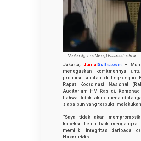
p
d
a
l
a
m
P
r
o
m
o
s
Menteri Agama (Menag) Nasaruddin Umar
i
J
Jakarta,
Jurnal
Sultra.com
– Ment
a
menegaskan komitmennya untu
b
a
promosi jabatan di lingkungan
t
Rapat Koordinasi Nasional (Ra
a
n
Auditorium HM Rasjidi, Kemenag
d
bahwa tidak akan menandatanga
i
siapa pun yang terbukti melakukan p
K
e
m
“Saya tidak akan mempromosik
e
koneksi. Lebih baik mengangkat 
n
a
memiliki integritas daripada 
g
Nasaruddin.