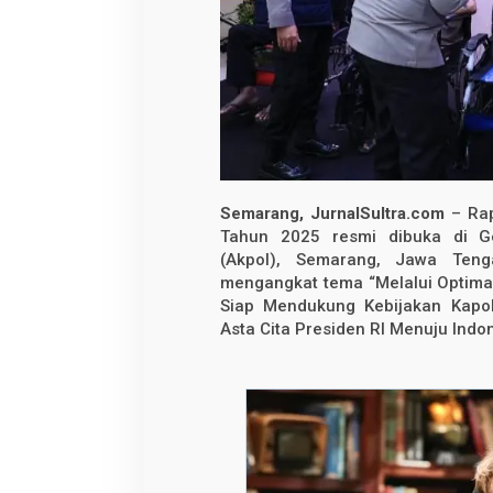
s
m
i
D
i
b
u
k
a
,
D
i
a
Semarang, JurnalSultra.com
– Rap
w
a
Tahun 2025 resmi dibuka di G
l
(Akpol), Semarang, Jawa Tenga
i
mengangkat tema “Melalui Optima
B
a
Siap Mendukung Kebijakan Kapo
k
Asta Cita Presiden RI Menuju Indo
t
i
S
o
s
i
a
l