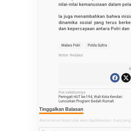
nilai-nilai kemanusiaan dalam pela
Ia juga menambahkan bahwa inisiat
dinamika sosial yang terus berk
dan kepercayaan antara Polri dan
Mabes Polri
Polda Sultra
Writer: Redaksi
I
N
Pos sebelumnya
Peringati HUT ke-194, Wali Kota Kendari
a
Luncurkan Program Bedah Rumah
v
Tinggalkan Balasan
i
Alamat email Anda tidak akan dipublikasikan.
Ruas yang 
g