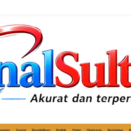
onomi
Sosial
Pendidikan
Politik
Opini
Olahraga
Peristiwa
P