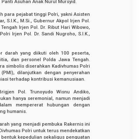
i Panti Asuhan Anak Nurul Mursyid.
para pejabat tinggi Polri, yakni Asisten
, S.I.K., M.Si., Gubernur Akpol Irjen Pol.
 Tengah Irjen Pol. Dr. Ribut Hari Wibowo,
Polri Irjen Pol. Dr. Sandi Nugroho, S.I.K.,
or darah yang diikuti oleh 100 peserta,
anitia, dan personel Polda Jawa Tengah.
a simbolis diserahkan Kadivhumas Polri
(PMI), dilanjutkan dengan penyerahan
iasi terhadap kontribusi kemanusiaan.
rigjen Pol. Trunoyudo Wisnu Andiko,
bukan hanya seremonial, namun menjadi
 dalam mempererat hubungan dengan
ang humanis.
darah yang menjadi pembuka Rakernis ini
Divhumas Polri untuk terus mendekatkan
h bentuk kepedulian sekaligus penguatan