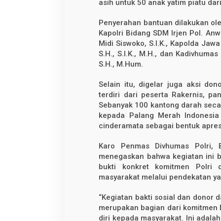
asih untuk 50 anak yatim piatu dar
Penyerahan bantuan dilakukan oleh 
Kapolri Bidang SDM Irjen Pol. Anwar
Midi Siswoko, S.I.K., Kapolda Jawa
S.H., S.I.K., M.H., dan Kadivhumas 
S.H., M.Hum.
Selain itu, digelar juga aksi don
terdiri dari peserta Rakernis, p
Sebanyak 100 kantong darah secar
kepada Palang Merah Indonesia 
cinderamata sebagai bentuk apres
Karo Penmas Divhumas Polri, B
menegaskan bahwa kegiatan ini 
bukti konkret komitmen Polri
masyarakat melalui pendekatan y
“Kegiatan bakti sosial dan donor 
merupakan bagian dari komitmen 
diri kepada masyarakat. Ini adala