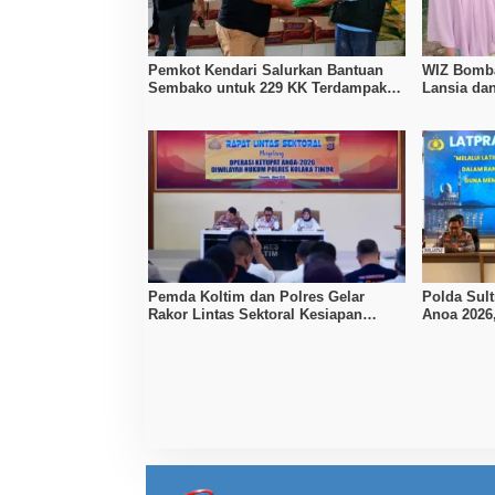
Pemkot Kendari Salurkan Bantuan
WIZ Bomba
Sembako untuk 229 KK Terdampak
Lansia da
Banjir di Wua-Wua
Berkah Pe
Pemda Koltim dan Polres Gelar
Polda Sult
Rakor Lintas Sektoral Kesiapan
Anoa 2026
Operasi Ketupat Anoa 2026
Idul Fitri 