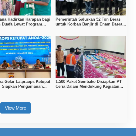
na Hadirkan Harapan bagi
Pemerintah Salurkan 52 Ton Beras
n Duafa Lewat Program
untuk Korban Banjir di Enam Daerah
duli
Sultra
ra Gelar Latpraops Ketupat
1.500 Paket Sembako Disiapkan PT
, Siapkan Pengamanan
Ceria Dalam Mendukung Kegiatan
1447 H
Keagamaan Pemkab Kolaka
View More