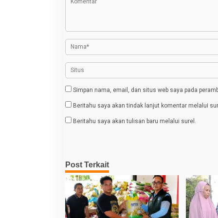
a
s
i
p
o
s
Simpan nama, email, dan situs web saya pada peramba
Beritahu saya akan tindak lanjut komentar melalui sur
Beritahu saya akan tulisan baru melalui surel.
Post Terkait