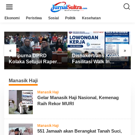
L
e
w
a
Ekonomi
Peristiwa
Sosial
Politik
Kesehatan
t
i
k
e
k
o
n
«
»
t
Paripurna DPRD
Disnakertrans Kolaka
e
n
Kolaka Setujui Raperda
Fasilitasi Walk In
APBD 2025
Interview FIFGROUP,
Tiga Posisi Kerja
Dibuka untuk Pencari
Manasik Haji
Kerja
Manasik Haji
Gelar Manasik Haji Nasional, Kemenag
Raih Rekor MURI
Manasik Haji
551 Jamaah akan Berangkat Tanah Suci,