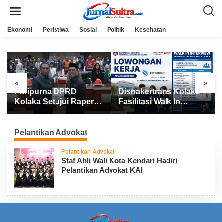
L
e
w
a
Ekonomi
Peristiwa
Sosial
Politik
Kesehatan
t
i
k
e
k
o
n
«
»
t
Paripurna DPRD
Disnakertrans Kolaka
e
n
Kolaka Setujui Raperda
Fasilitasi Walk In
APBD 2025
Interview FIFGROUP,
Tiga Posisi Kerja
Dibuka untuk Pencari
Pelantikan Advokat
Kerja
Pelantikan Advokat
Staf Ahli Wali Kota Kendari Hadiri
Pelantikan Advokat KAI