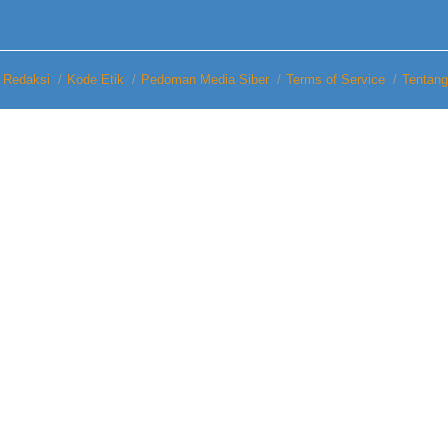
A
S
U
Redaksi
Kode Etik
Pedoman Media Siber
Terms of Service
Tentan
R
A