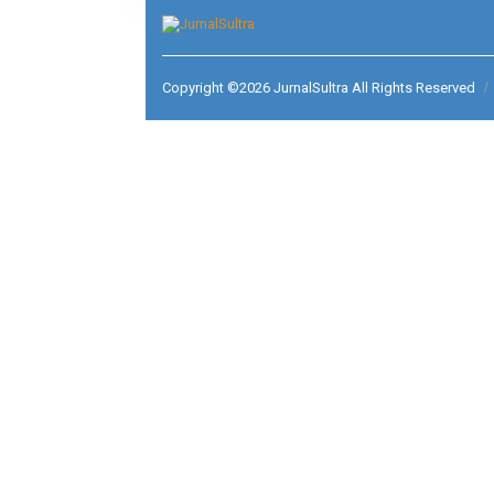
L
L
T
Copyright ©2026 JurnalSultra All Rights Reserved