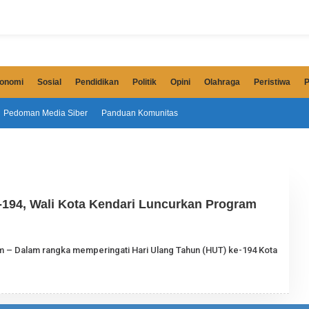
onomi
Sosial
Pendidikan
Politik
Opini
Olahraga
Peristiwa
P
Pedoman Media Siber
Panduan Komunitas
-194, Wali Kota Kendari Luncurkan Program
O
om – Dalam rangka memperingati Hari Ulang Tahun (HUT) ke-194 Kota
E
H
J
U
R
N