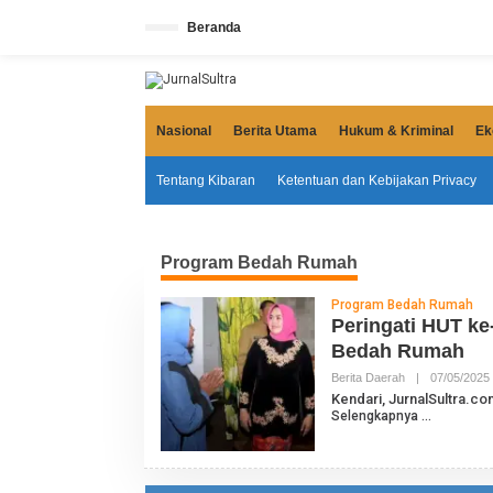
L
e
Beranda
w
a
t
i
k
e
Nasional
Berita Utama
Hukum & Kriminal
Ek
k
o
n
Tentang Kibaran
Ketentuan dan Kebijakan Privacy
t
e
n
Program Bedah Rumah
Program Bedah Rumah
Peringati HUT ke
Bedah Rumah
Berita Daerah
|
07/05/2025
L
Kendari, JurnalSultra.c
Selengkapnya