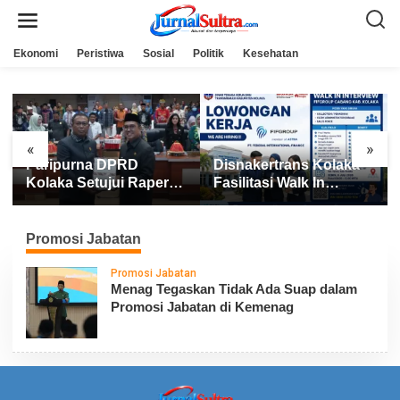
L
e
w
a
Ekonomi
Peristiwa
Sosial
Politik
Kesehatan
t
i
k
e
k
o
n
«
»
t
Paripurna DPRD
Disnakertrans Kolaka
e
n
Kolaka Setujui Raperda
Fasilitasi Walk In
APBD 2025
Interview FIFGROUP,
Tiga Posisi Kerja
Dibuka untuk Pencari
Promosi Jabatan
Kerja
Promosi Jabatan
Menag Tegaskan Tidak Ada Suap dalam
Promosi Jabatan di Kemenag