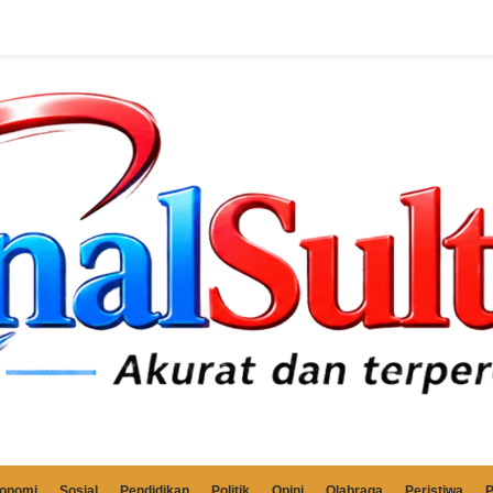
onomi
Sosial
Pendidikan
Politik
Opini
Olahraga
Peristiwa
P