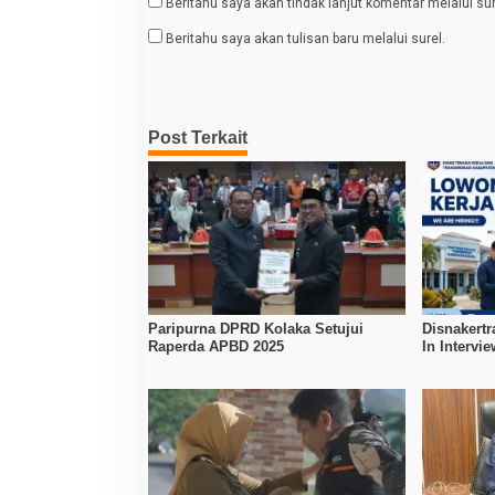
Beritahu saya akan tindak lanjut komentar melalui sur
Beritahu saya akan tulisan baru melalui surel.
Post Terkait
Paripurna DPRD Kolaka Setujui
Disnakertr
Raperda APBD 2025
In Intervi
Kerja Dibu