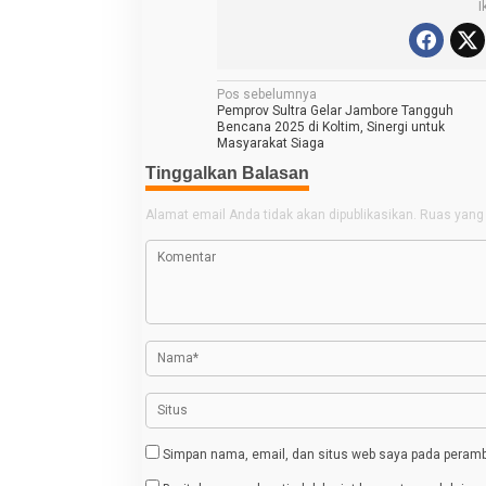
I
N
Pos sebelumnya
Pemprov Sultra Gelar Jambore Tangguh
a
Bencana 2025 di Koltim, Sinergi untuk
Masyarakat Siaga
v
Tinggalkan Balasan
i
g
Alamat email Anda tidak akan dipublikasikan.
Ruas yang 
a
s
i
p
o
s
Simpan nama, email, dan situs web saya pada peramba