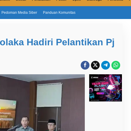
Pedoman Media Siber
Panduan Komunitas
laka Hadiri Pelantikan Pj