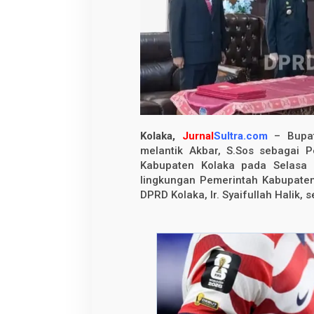
r
i
P
e
l
a
n
t
i
k
a
n
P
Kolaka,
Jurnal
Sultra.com
– Bupati
j
S
melantik Akbar, S.Sos sebagai P
e
Kabupaten Kolaka pada Selasa (
k
lingkungan Pemerintah Kabupaten 
r
e
DPRD Kolaka, Ir. Syaifullah Halik, 
t
a
r
i
s
D
a
e
r
a
h