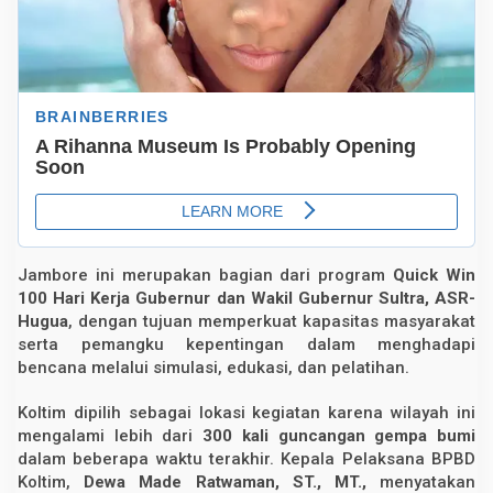
i
n
e
r
g
i
u
n
t
u
k
M
a
s
y
a
Jambore ini merupakan bagian dari program
Quick Win
r
a
100 Hari Kerja Gubernur dan Wakil Gubernur Sultra, ASR-
k
Hugua
, dengan tujuan memperkuat kapasitas masyarakat
a
serta pemangku kepentingan dalam menghadapi
t
S
bencana melalui simulasi, edukasi, dan pelatihan.
i
a
Koltim dipilih sebagai lokasi kegiatan karena wilayah ini
g
a
mengalami lebih dari
300 kali guncangan gempa bumi
dalam beberapa waktu terakhir. Kepala Pelaksana BPBD
Koltim,
Dewa Made Ratwaman, ST., MT.,
menyatakan