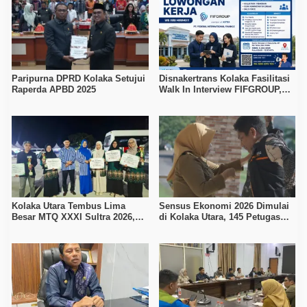
Paripurna DPRD Kolaka Setujui
Disnakertrans Kolaka Fasilitasi
Raperda APBD 2025
Walk In Interview FIFGROUP,
Tiga Posisi Kerja Dibuka untuk
Pencari Kerja
Kolaka Utara Tembus Lima
Sensus Ekonomi 2026 Dimulai
Besar MTQ XXXI Sultra 2026,
di Kolaka Utara, 145 Petugas
Raih 165 Poin dan Sabet 14
Turun Data Seluruh Masyarakat
Gelar Juara