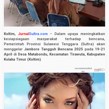
r
e
T
a
n
g
g
u
h
Koltim,
Jurnal
Sultra.com
– Dalam upaya meningkatkan
B
kesiapsiagaan masyarakat terhadap bencana,
e
n
Pemerintah Provinsi Sulawesi Tenggara (Sultra) akan
c
menggelar
Jambore Tangguh Bencana 2025
pada
19-21
a
April
di
Desa Matabondu, Kecamatan Tirawuta, Kabupaten
n
a
Kolaka Timur (Koltim)
.
2
0
2
5
d
i
K
o
l
t
i
m
,
S