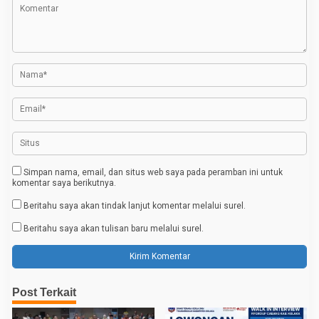
a
s
i
p
o
s
Simpan nama, email, dan situs web saya pada peramban ini untuk
komentar saya berikutnya.
Beritahu saya akan tindak lanjut komentar melalui surel.
Beritahu saya akan tulisan baru melalui surel.
Post Terkait