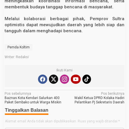
meningkatkan koordinasi informasi bencana, serta
membentuk budaya tanggap bencana di masyarakat.
Melalui kolaborasi berbagai pihak, Pemprov Sultra
optimistis dapat mewujudkan daerah yang lebih siap dan
tangguh dalam menghadapi bencana.
Pemda Koltim
Writer: Redaksi
Ikuti Kami
N
Pos sebelumnya
Pos berikutnya
Baznas Kota Kendari Salurkan 400
Wakil Ketua DPRD Kolaka Hadiri
a
Paket Sembako untuk Warga Miskin
Pelantikan Pj Sekretaris Daerah
v
Tinggalkan Balasan
i
Alamat email Anda tidak akan dipublikasikan.
Ruas yang wajib ditandai
*
g