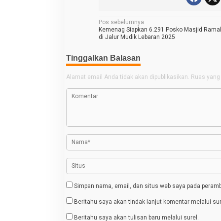
N
Pos sebelumnya
Kemenag Siapkan 6.291 Posko Masjid Rama
a
di Jalur Mudik Lebaran 2025
v
Tinggalkan Balasan
i
g
Alamat email Anda tidak akan dipublikasikan.
Ruas yang 
a
s
i
p
o
s
Simpan nama, email, dan situs web saya pada peramba
Beritahu saya akan tindak lanjut komentar melalui sur
Beritahu saya akan tulisan baru melalui surel.