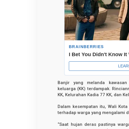
i
r
d
i
T
i
g
a
K
e
l
u
r
a
h
a
n
Banjir yang melanda kawasan 
keluarga (KK) terdampak. Rincia
KK, Kelurahan Kadia 77 KK, dan K
Dalam kesempatan itu, Wali Kot
terhadap warga yang mengalami d
“Saat hujan deras pastinya warg