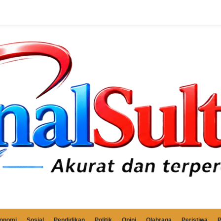
onomi
Sosial
Pendidikan
Politik
Opini
Olahraga
Peristiwa
P