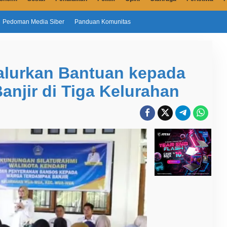
Pedoman Media Siber
Panduan Komunitas
Salurkan Bantuan kepada
njir di Tiga Kelurahan