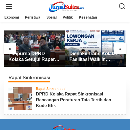
L
e
w
a
Ekonomi
Peristiwa
Sosial
Politik
Kesehatan
t
i
k
e
k
o
n
«
»
t
Paripurna DPRD
Disnakertrans Kolaka
e
n
Kolaka Setujui Raperda
Fasilitasi Walk In
APBD 2025
Interview FIFGROUP,
Tiga Posisi Kerja
Dibuka untuk Pencari
Rapat Sinkronisasi
Kerja
Rapat Sinkronisasi
DPRD Kolaka Rapat Sinkronisasi
Rancangan Peraturan Tata Tertib dan
Kode Etik