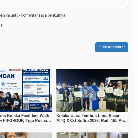
n ini untuk komentar saya berikutnya.
el.
ans Kolaka Fasilitasi Walk
Kolaka Utara Tembus Lima Besar
ew FIFGROUP, Tiga Posisi
MTQ XXXI Sultra 2026, Raih 165 Poin
ka untuk Pencari Kerja
dan Sabet 14 Gelar Juara