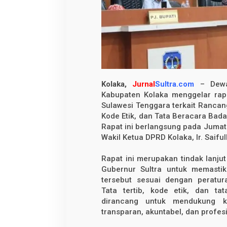
a
s
i
R
a
n
c
a
n
g
a
Kolaka,
Jurnal
Sultra.com
– Dewan
n
P
Kabupaten Kolaka menggelar rapat
e
Sulawesi Tenggara terkait Rancan
r
a
Kode Etik, dan Tata Beracara Ba
t
Rapat ini berlangsung pada Jumat
u
Wakil Ketua DPRD Kolaka, Ir. Saiful
r
a
n
Rapat ini merupakan tindak lanjut 
T
a
Gubernur Sultra untuk memasti
t
tersebut sesuai dengan peratu
a
Tata tertib, kode etik, dan t
T
e
dirancang untuk mendukung kin
r
transparan, akuntabel, dan profesi
t
i