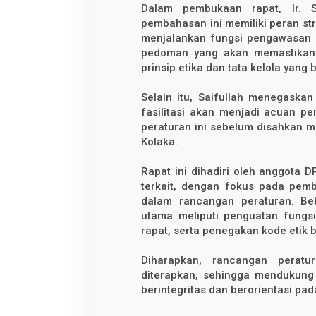
b
Dalam pembukaan rapat, Ir. S
d
pembahasan ini memiliki peran st
a
n
menjalankan fungsi pengawasan 
K
pedoman yang akan memastikan k
o
d
prinsip etika dan tata kelola yang b
e
E
Selain itu, Saifullah menegaska
t
i
fasilitasi akan menjadi acuan 
k
peraturan ini sebelum disahkan 
Kolaka.
Rapat ini dihadiri oleh anggota 
terkait, dengan fokus pada pemb
dalam rancangan peraturan. Be
utama meliputi penguatan fungsi
rapat, serta penegakan kode etik 
Diharapkan, rancangan peratu
diterapkan, sehingga mendukung
berintegritas dan berorientasi pad