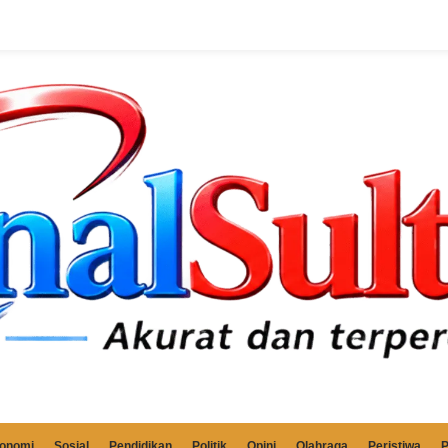
onomi
Sosial
Pendidikan
Politik
Opini
Olahraga
Peristiwa
P