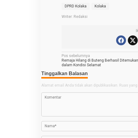
DPRD Kolaka
Kolaka
Writer: Redaksi
I
N
Pos sebelumnya
Remaja Hilang di Buteng Berhasil Ditemuka
a
dalam Kondisi Selamat
v
Tinggalkan Balasan
i
Alamat email Anda tidak akan dipublikasikan.
Ruas yang 
g
a
s
i
p
o
s