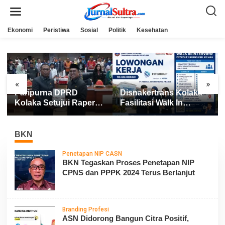
L
e
w
a
Ekonomi
Peristiwa
Sosial
Politik
Kesehatan
t
i
k
e
k
o
n
«
»
t
Paripurna DPRD
Disnakertrans Kolaka
e
n
Kolaka Setujui Raperda
Fasilitasi Walk In
APBD 2025
Interview FIFGROUP,
Tiga Posisi Kerja
Dibuka untuk Pencari
BKN
Kerja
Penetapan NIP CASN
BKN Tegaskan Proses Penetapan NIP
CPNS dan PPPK 2024 Terus Berlanjut
Branding Profesi
ASN Didorong Bangun Citra Positif,