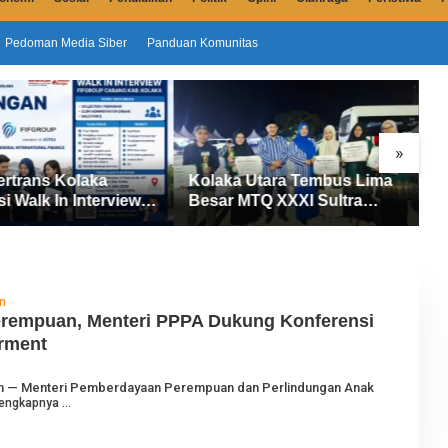
Pedoman Media Siber
Panduan Komunitas
»
Kolaka Utara Tembus Lima
Sensus Ekonomi 2026
Besar MTQ XXXI Sultra
Dimulai di Kolaka Utara, 14
026, Raih 165 Poin dan
Petugas Turun Data Seluru
abet 14 Gelar Juara
Masyarakat
n
erempuan, Menteri PPPA Dukung Konferensi
rment
O
com — Menteri Pemberdayaan Perempuan dan Perlindungan Anak
E
engkapnya
H
J
U