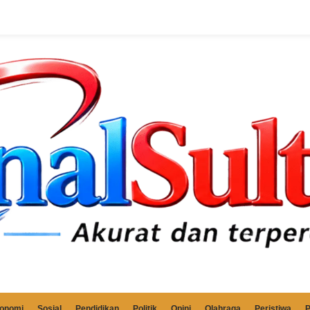
onomi
Sosial
Pendidikan
Politik
Opini
Olahraga
Peristiwa
P