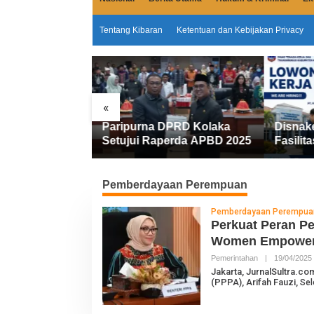
Tentang Kibaran
Ketentuan dan Kebijakan Privacy
«
urna DPRD Kolaka
Disnakertrans Kolaka
ui Raperda APBD 2025
Fasilitasi Walk In Interview
FIFGROUP, Tiga Posisi
2
Kerja Dibuka untuk Pencari
S
Kerja
Pemberdayaan Perempuan
Pemberdayaan Perempua
Perkuat Peran P
Women Empowe
Pemerintahan
|
19/04/2025
L
Jakarta, JurnalSultra.
(PPPA), Arifah Fauzi,
Sel