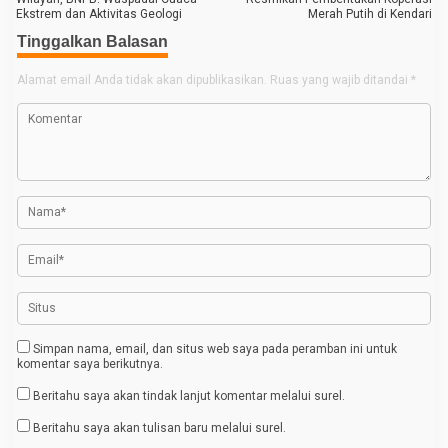
a
Ekstrem dan Aktivitas Geologi
Merah Putih di Kendari
v
Tinggalkan Balasan
i
g
Alamat email Anda tidak akan dipublikasikan.
Ruas yang wajib ditandai
*
a
s
i
p
o
s
Simpan nama, email, dan situs web saya pada peramban ini untuk
komentar saya berikutnya.
Beritahu saya akan tindak lanjut komentar melalui surel.
Beritahu saya akan tulisan baru melalui surel.