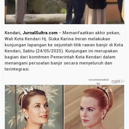
k
a
s
i
K
o
l
Kendari,
JurnalSultra.com
– Memanfaatkan akhir pekan,
a
m
Wali Kota Kendari Hj. Siska Karina Imran melakukan
R
kunjungan lapangan ke sejumlah titik rawan banjir di Kota
e
Kendari, Sabtu (24/05/2025). Kunjungan ini merupakan
t
e
bagian dari komitmen Pemerintah Kota Kendari dalam
n
menangani persoalan banjir secara menyeluruh dan
s
i
terintegrasi.
d
a
n
N
o
r
m
a
l
i
s
a
s
i