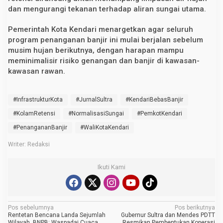
dan mengurangi tekanan terhadap aliran sungai utama.
Pemerintah Kota Kendari menargetkan agar seluruh
program penanganan banjir ini mulai berjalan sebelum
musim hujan berikutnya, dengan harapan mampu
meminimalisir risiko genangan dan banjir di kawasan-
kawasan rawan.
#InfrastrukturKota
#JurnalSultra
#KendariBebasBanjir
#KolamRetensi
#NormalisasiSungai
#PemkotKendari
#PenangananBanjir
#WaliKotaKendari
Writer: Redaksi
Ikuti Kami
N
Pos sebelumnya
Pos berikutnya
Rentetan Bencana Landa Sejumlah
Gubernur Sultra dan Mendes PDTT
Wilayah, BNPB: Waspadai Cuaca
Resmikan Pembentukan Koperasi