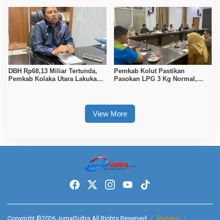
Gelar Juara
DBH Rp68,13 Miliar Tertunda,
Pemkab Kolut Pastikan
Pemkab Kolaka Utara Lakukan
Pasokan LPG 3 Kg Normal,
Penyesuaian APBD 2026
Pengawasan Distribusi
Diperketat
View More
Copyright ©2026 JurnalSultra All Rights Reserved
Redaksi