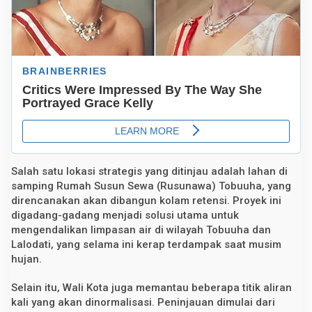
S
u
n
g
a
i
,
T
e
k
a
n
R
i
s
i
Salah satu lokasi strategis yang ditinjau adalah lahan di
k
samping Rumah Susun Sewa (Rusunawa) Tobuuha, yang
o
B
direncanakan akan dibangun kolam retensi. Proyek ini
a
digadang-gadang menjadi solusi utama untuk
n
mengendalikan limpasan air di wilayah Tobuuha dan
j
i
Lalodati, yang selama ini kerap terdampak saat musim
r
hujan.
Selain itu, Wali Kota juga memantau beberapa titik aliran
kali yang akan dinormalisasi. Peninjauan dimulai dari