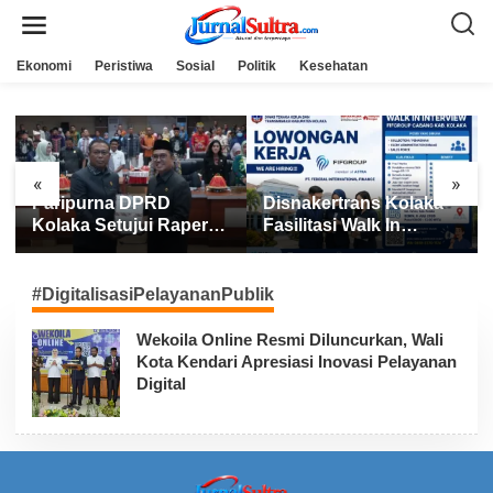
L
e
w
a
Ekonomi
Peristiwa
Sosial
Politik
Kesehatan
t
i
k
e
k
o
n
«
»
t
Paripurna DPRD
Disnakertrans Kolaka
e
n
Kolaka Setujui Raperda
Fasilitasi Walk In
APBD 2025
Interview FIFGROUP,
Tiga Posisi Kerja
Dibuka untuk Pencari
#DigitalisasiPelayananPublik
Kerja
Wekoila Online Resmi Diluncurkan, Wali
Kota Kendari Apresiasi Inovasi Pelayanan
Digital