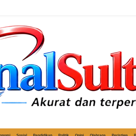
onomi
Sosial
Pendidikan
Politik
Opini
Olahraga
Peristiwa
P