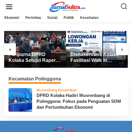
L
e
w
a
Ekonomi
Peristiwa
Sosial
Politik
Kesehatan
t
i
k
e
k
o
n
«
»
t
Paripurna DPRD
Disnakertrans Kolaka
e
n
Kolaka Setujui Raperda
Fasilitasi Walk In
APBD 2025
Interview FIFGROUP,
Tiga Posisi Kerja
Dibuka untuk Pencari
Kecamatan Polinggona
Kerja
Musrenbang Kecamatan
DPRD Kolaka Hadiri Musrenbang di
Polinggona: Fokus pada Penguatan SDM
dan Pertumbuhan Ekonomi