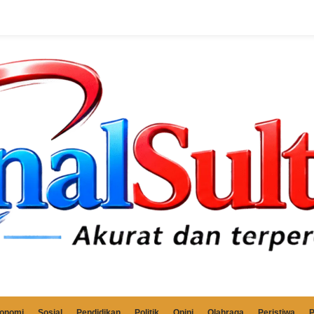
onomi
Sosial
Pendidikan
Politik
Opini
Olahraga
Peristiwa
P