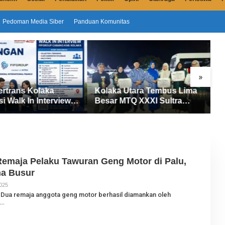
Pedoman Media Siber
Panduan Komunitas
»
ertrans Kolaka
Kolaka Utara Tembus Lima
S
si Walk In Interview
Besar MTQ XXXI Sultra
D
UP, Tiga Posisi
2026, Raih 165 Poin dan
P
ibuka untuk Pencari
Sabet 14 Gelar Juara
M
Remaja Pelaku Tawuran Geng Motor di Palu,
na Busur
025
O
L
– Dua remaja anggota geng motor berhasil diamankan oleh
E
H
J
U