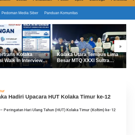
Pedoman Media Siber
Panduan Komunitas
»
aka Utara Tembus Lima
Sensus Ekonomi 2026
ar MTQ XXXI Sultra
Dimulai di Kolaka Utara, 145
6, Raih 165 Poin dan
Petugas Turun Data Seluruh
et 14 Gelar Juara
Masyarakat
mur
ka Hadiri Upacara HUT Kolaka Timur ke-12
O
 – Peringatan Hari Ulang Tahun (HUT) Kolaka Timur (Koltim) ke-12
E
H
J
U
R
N