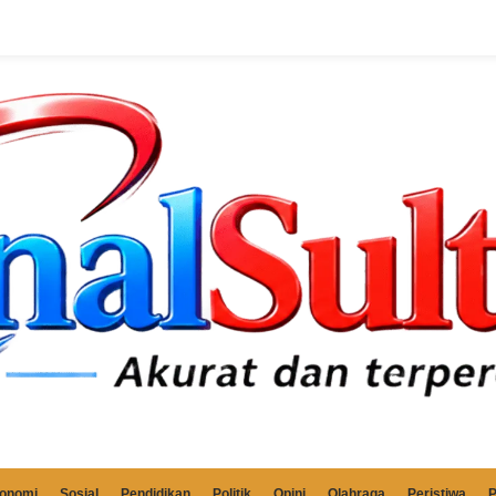
onomi
Sosial
Pendidikan
Politik
Opini
Olahraga
Peristiwa
P